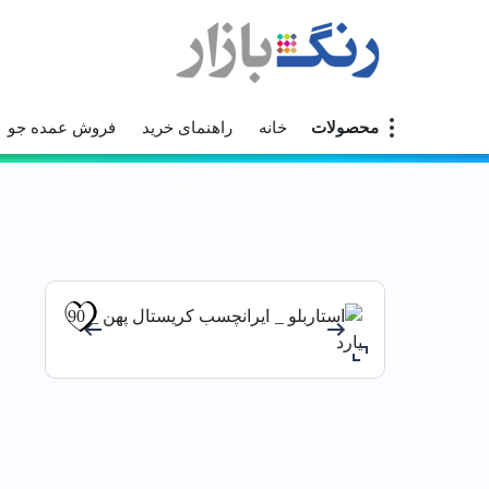
محصولات
خانه
راهنمای خرید
فروش عمده جو
خانه
استاربلو _ ايرانچسب كريستال پهن _ 90 يارد