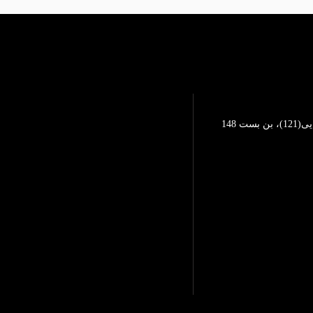
تهرانپارس، خیابان محمد رضایی(121)، بن بست 148