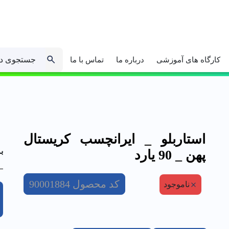
جستجوی د
کارگاه های آموزشی
درباره ما
تماس با ما
استاربلو _ ايرانچسب كريستال
ب
پهن _ 90 يارد
کد محصول
90001884
ناموجود