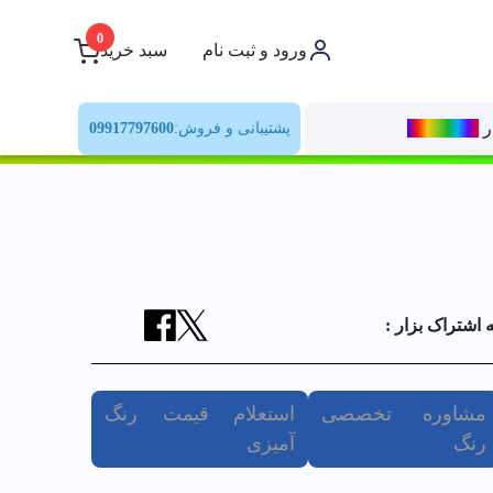
0
ورود و ثبت نام
سبد خرید
ر
رنــگ‌بازار
پشتیبانی و فروش:
09917797600
ه اشتراک بزار :
مشاوره تخصصی
استعلام قیمت رنگ
رنگ
آمیزی