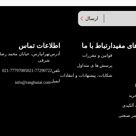
ارسال
ای مفید
ارتباط با ما
اطلاعات تماس
آدرس
قوانین و مقررات
شرقی
پرسش ها ی متداول
تلفن
021-77290722
021-77797085
شکایات، پیشنهادات و انتقادات
ایمیل
info@rangbazar.com
رید
آلکیدی
مر صنعتی