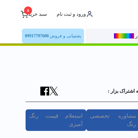
0
ورود و ثبت نام
سبد خرید
ر
رنــگ‌بازار
پشتیبانی و فروش:
09917797600
ه اشتراک بزار :
مشاوره تخصصی
استعلام قیمت رنگ
رنگ
آمیزی