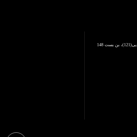
تهرانپارس، خیابان محمد رضایی(121)، بن بست 148