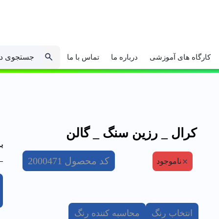
جستجوی د
کارگاه های آموزشی
درباره ما
تماس با ما
كرال _ رزين سنگ _ گالن
ب
کد محصول
2000471
ناموجود
انتخاب رنگ
محاسبه کننده رنگ