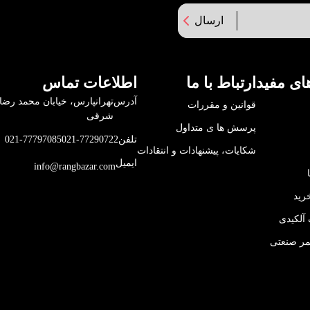
ارسال
ای مفید
ارتباط با ما
اطلاعات تماس
آدرس
قوانین و مقررات
شرقی
پرسش ها ی متداول
تلفن
021-77290722
021-77797085
شکایات، پیشنهادات و انتقادات
ایمیل
info@rangbazar.com
رید
آلکیدی
مر صنعتی