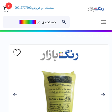
0
پشتیبانی و فروش:
09917797600
جستجوی در
رنــگ‌بازار
خانه
ابزارآلات
متفرقه
نايلون 50 متري كاور آسان