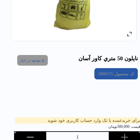
نايلون 50 متري كاور آسان
موجود در انبار
کد محصول
1000155
رای خریدعمده یا تک وارد حساب کاربری خود شوید
یمت :
380,000
تومان
1