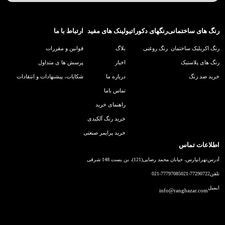
رنگ های ساختمانی
رنگهای دکوراتیو
لینک های مفید
ارتباط با ما
رنگ اکریلیک ساختمان
رنگ روغنی
بلاگ
قوانین و مقررات
رنگ های پلاستیک
اخبار
پرسش ها ی متداول
خرید ضد زنگ
درباره ما
شکایات، پیشنهادات و انتقادات
تماس باما
راهنمای خرید
خرید رنگ آلکیدی
خرید پرایمر صنعتی
اطلاعات تماس
آدرس
تهرانپارس، خیابان محمد رضایی(121)، بن بست 148 شرقی
تلفن
021-77290722
021-77797085
ایمیل
info@rangbazar.com