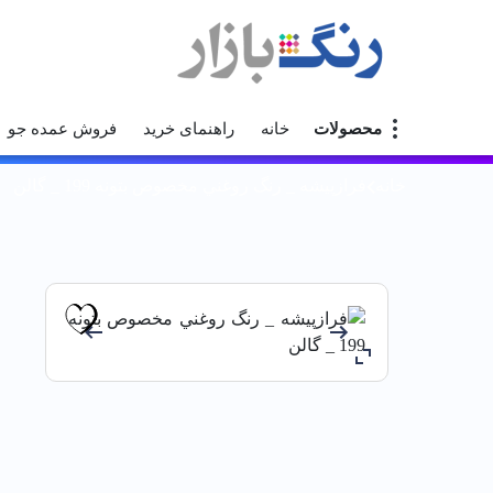
محصولات
خانه
راهنمای خرید
فروش عمده جو
خانه
فرازپيشه _ رنگ روغني مخصوص بتونه 199 _ گالن