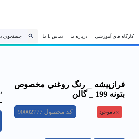
جستجوی د
کارگاه های آموزشی
درباره ما
تماس با ما
فرازپيشه _ رنگ روغني مخصوص
ب
بتونه 199 _ گالن
کد محصول
90002777
ناموجود