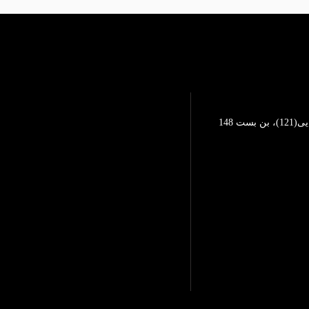
تهرانپارس، خیابان محمد رضایی(121)، بن بست 148