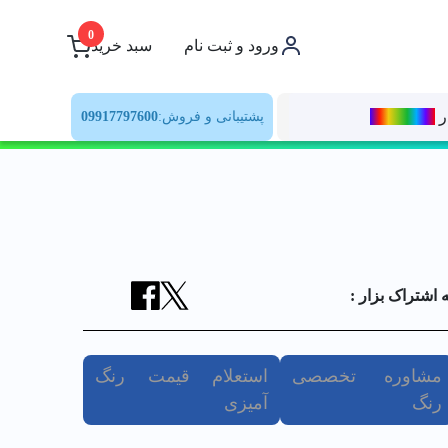
0
ورود و ثبت نام
سبد خرید
ر
رنــگ‌بازار
پشتیبانی و فروش:
09917797600
ه اشتراک بزار :
مشاوره تخصصی
استعلام قیمت رنگ
رنگ
آمیزی