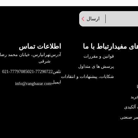
ارسال
ای مفید
ارتباط با ما
اطلاعات تماس
آدرس
قوانین و مقررات
شرقی
پرسش ها ی متداول
تلفن
021-77290722
021-77797085
شکایات، پیشنهادات و انتقادات
ایمیل
info@rangbazar.com
رید
آلکیدی
مر صنعتی