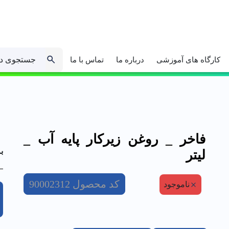
جستجوی د
کارگاه های آموزشی
درباره ما
تماس با ما
فاخر _ روغن زيركار پايه آب _
ب
ليتر
کد محصول
90002312
ناموجود