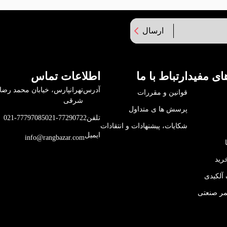
ارسال
ای مفید
ارتباط با ما
اطلاعات تماس
آدرس
قوانین و مقررات
شرقی
پرسش ها ی متداول
تلفن
021-77290722
021-77797085
شکایات، پیشنهادات و انتقادات
ایمیل
info@rangbazar.com
رید
آلکیدی
مر صنعتی