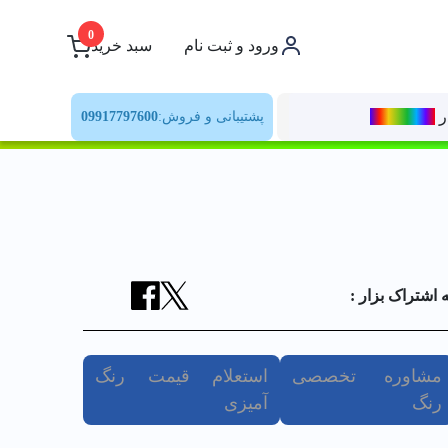
0
ورود و ثبت نام
سبد خرید
ر
رنــگ‌بازار
پشتیبانی و فروش:
09917797600
ه اشتراک بزار :
مشاوره تخصصی
استعلام قیمت رنگ
رنگ
آمیزی