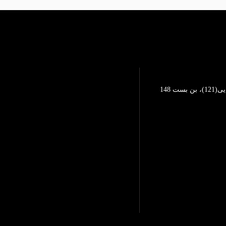
تهرانپارس، خیابان محمد رضایی(121)، بن بست 148