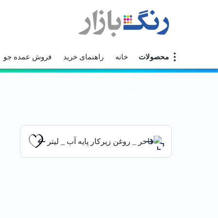
محصولات
خانه
راهنمای خرید
فروش عمده جو
خانه
فاخر _ روغن زيركار پايه آب _ ليتر