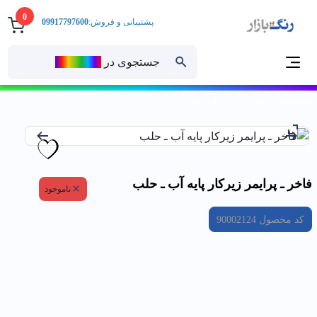
0
پشتیبانی و فروش:
09917797600
جستجوی در
رنــگ‌بازار
خانه
فاخر ـ پرايمر زيركار پايه آب ـ حلب
فاخر ـ پرايمر زيركار پايه آب ـ حلب
ناموجود
کد محصول
90002124