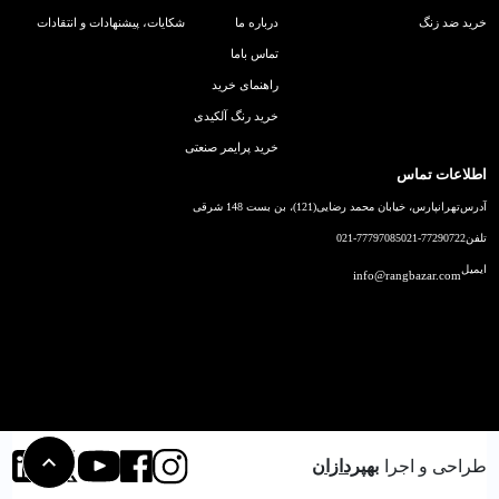
خرید ضد زنگ
درباره ما
شکایات، پیشنهادات و انتقادات
تماس باما
راهنمای خرید
خرید رنگ آلکیدی
خرید پرایمر صنعتی
اطلاعات تماس
آدرس
تهرانپارس، خیابان محمد رضایی(121)، بن بست 148 شرقی
تلفن
021-77290722
021-77797085
ایمیل
info@rangbazar.com
طراحی و اجرا
بهپردازان