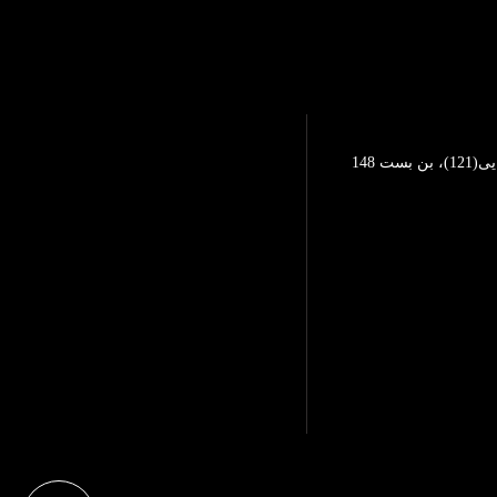
تهرانپارس، خیابان محمد رضایی(121)، بن بست 148