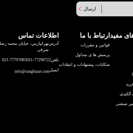
ارسال
ای مفید
ارتباط با ما
اطلاعات تماس
آدرس
قوانین و مقررات
شرقی
پرسش ها ی متداول
تلفن
021-77290722
021-77797085
شکایات، پیشنهادات و انتقادات
ایمیل
info@rangbazar.com
رید
آلکیدی
مر صنعتی