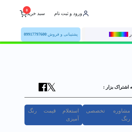
0
ورود و ثبت نام
سبد خرید
ر
رنــگ‌بازار
پشتیبانی و فروش:
09917797600
ه اشتراک بزار :
مشاوره تخصصی
استعلام قیمت رنگ
رنگ
آمیزی