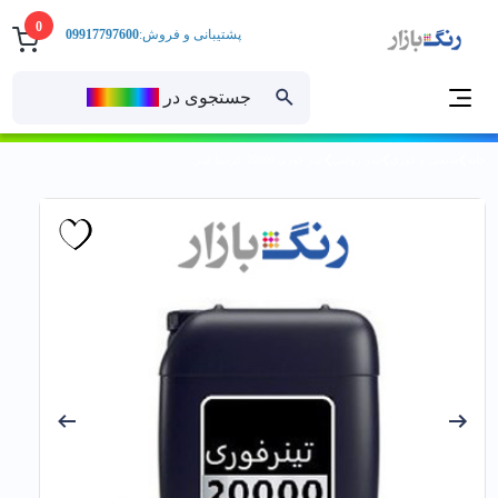
0
پشتیبانی و فروش:
09917797600
جستجوی در
رنــگ‌بازار
خانه
صنعتی و فوری
تینر روغنی
تينر فوري 20000 عرشيا ليتر