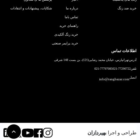
خرید ضد زنگ
درباره ما
شکایات، پیشنهادات و انتقادات
تماس باما
راهنمای خرید
خرید رنگ آلکیدی
خرید پرایمر صنعتی
اطلاعات تماس
آدرس
تهرانپارس، خیابان محمد رضایی(121)، بن بست 148 شرقی
تلفن
021-77290722
021-77797085
ایمیل
info@rangbazar.com
طراحی و اجرا
بهپردازان