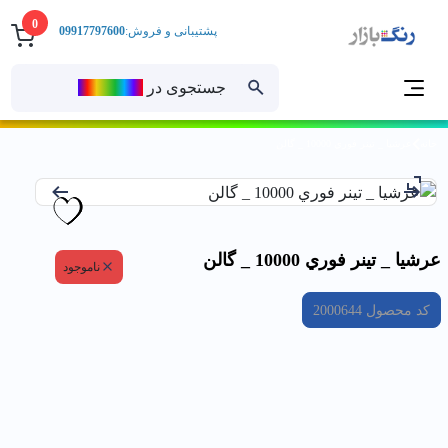
0
پشتیبانی و فروش:
09917797600
جستجوی در
رنــگ‌بازار
خانه
عرشيا _ تينر فوري 10000 _ گالن
عرشيا _ تينر فوري 10000 _ گالن
ناموجود
کد محصول
2000644