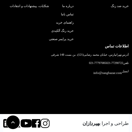
خرید ضد زنگ
درباره ما
شکایات، پیشنهادات و انتقادات
تماس باما
راهنمای خرید
خرید رنگ آلکیدی
خرید پرایمر صنعتی
اطلاعات تماس
آدرس
تهرانپارس، خیابان محمد رضایی(121)، بن بست 148 شرقی
تلفن
021-77290722
021-77797085
ایمیل
info@rangbazar.com
طراحی و اجرا
بهپردازان