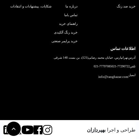
خرید ضد زنگ
درباره ما
شکایات، پیشنهادات و انتقادات
تماس باما
راهنمای خرید
خرید رنگ آلکیدی
خرید پرایمر صنعتی
اطلاعات تماس
آدرس
تهرانپارس، خیابان محمد رضایی(121)، بن بست 148 شرقی
تلفن
021-77290722
021-77797085
ایمیل
info@rangbazar.com
طراحی و اجرا
بهپردازان