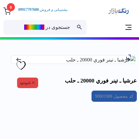
0
پشتیبانی و فروش:
09917797600
جستجوی در
رنــگ‌بازار
خانه
عرشيا ـ تينر فوري 20000 ـ حلب
عرشيا ـ تينر فوري 20000 ـ حلب
ناموجود
کد محصول
90001908