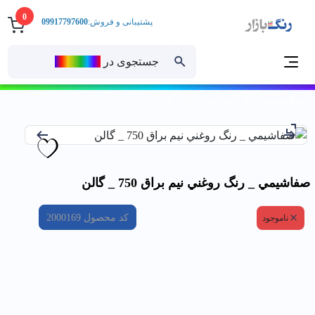
0
پشتیبانی و فروش:
09917797600
جستجوی در
رنــگ‌بازار
خانه
صفاشيمي _ رنگ روغني نيم براق 750 _ گالن
صفاشيمي _ رنگ روغني نيم براق 750 _ گالن
کد محصول
2000169
ناموجود