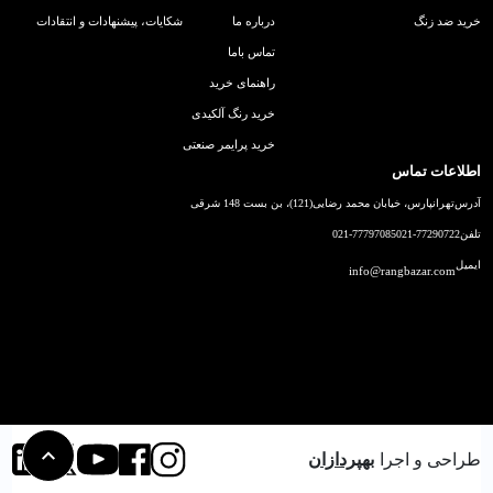
خرید ضد زنگ
درباره ما
شکایات، پیشنهادات و انتقادات
تماس باما
راهنمای خرید
خرید رنگ آلکیدی
خرید پرایمر صنعتی
اطلاعات تماس
آدرس
تهرانپارس، خیابان محمد رضایی(121)، بن بست 148 شرقی
تلفن
021-77290722
021-77797085
ایمیل
info@rangbazar.com
طراحی و اجرا
بهپردازان