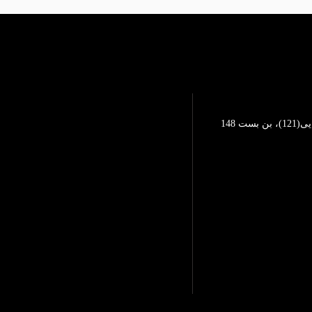
تهرانپارس، خیابان محمد رضایی(121)، بن بست 148