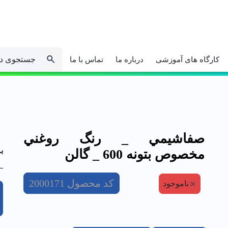
جستجوی د
کارگاه های آموزشی
درباره ما
تماس با ما
صفاشيمي _ رنگ روغني
ب
مخصوص بتونه 600 _ گالن
کد محصول
2000171
ناموجود