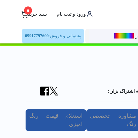
0
ورود و ثبت نام
سبد خرید
ر
رنــگ‌بازار
پشتیبانی و فروش:
09917797600
ه اشتراک بزار :
مشاوره تخصصی
استعلام قیمت رنگ
رنگ
آمیزی