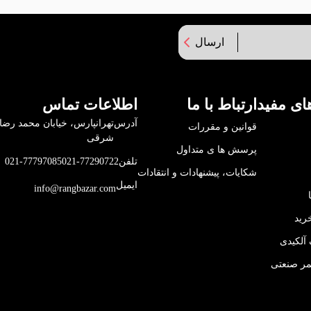
ارسال
ای مفید
ارتباط با ما
اطلاعات تماس
آدرس
قوانین و مقررات
شرقی
پرسش ها ی متداول
تلفن
021-77290722
021-77797085
شکایات، پیشنهادات و انتقادات
ایمیل
info@rangbazar.com
رید
آلکیدی
مر صنعتی