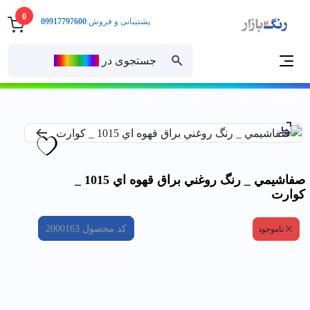
0
پشتیبانی و فروش:
09917797600
جستجوی در
رنــگ‌بازار
خانه
صفاشيمي _ رنگ روغني براق قهوه اي 1015 _ كوارت
صفاشيمي _ رنگ روغني براق قهوه اي 1015 _
كوارت
کد محصول
2000163
ناموجود