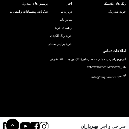
رنگ های پلاستیک
اخبار
پرسش ها ی متداول
خرید ضد زنگ
درباره ما
شکایات، پیشنهادات و انتقادات
تماس باما
راهنمای خرید
خرید رنگ آلکیدی
خرید پرایمر صنعتی
اطلاعات تماس
آدرس
تهرانپارس، خیابان محمد رضایی(121)، بن بست 148 شرقی
تلفن
021-77290722
021-77797085
ایمیل
info@rangbazar.com
طراحی و اجرا
بهپردازان