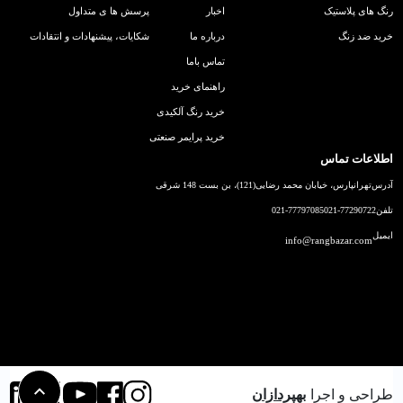
رنگ های پلاستیک
اخبار
پرسش ها ی متداول
خرید ضد زنگ
درباره ما
شکایات، پیشنهادات و انتقادات
تماس باما
راهنمای خرید
خرید رنگ آلکیدی
خرید پرایمر صنعتی
اطلاعات تماس
آدرس
تهرانپارس، خیابان محمد رضایی(121)، بن بست 148 شرقی
تلفن
021-77290722
021-77797085
ایمیل
info@rangbazar.com
طراحی و اجرا
بهپردازان