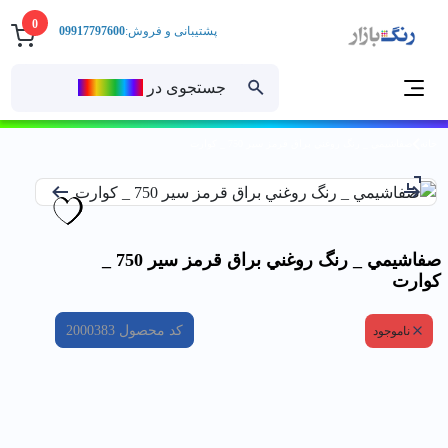
0
پشتیبانی و فروش:
09917797600
جستجوی در
رنــگ‌بازار
خانه
صفاشيمي _ رنگ روغني براق قرمز سير 750 _ كوارت
صفاشيمي _ رنگ روغني براق قرمز سير 750 _
كوارت
کد محصول
2000383
ناموجود