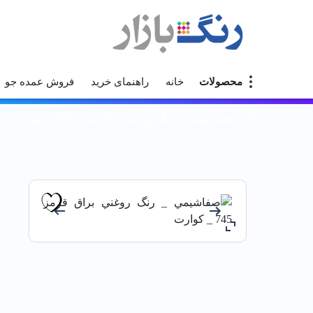
محصولات
خانه
راهنمای خرید
فروش عمده جو
خانه
صفاشيمي _ رنگ روغني براق قرمز 745 _ كوارت