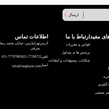
ارسال
ای مفید
ارتباط با ما
اطلاعات تماس
آدرس
قوانین و مقررات
شرقی
پرسش ها ی متداول
تلفن
021-77290722
021-77797085
شکایات، پیشنهادات و انتقادات
ایمیل
info@rangbazar.com
رید
آلکیدی
مر صنعتی