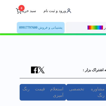
0
ورود و ثبت نام
سبد خرید
ر
رنــگ‌بازار
پشتیبانی و فروش:
09917797600
ه اشتراک بزار :
مشاوره تخصصی
استعلام قیمت رنگ
رنگ
آمیزی