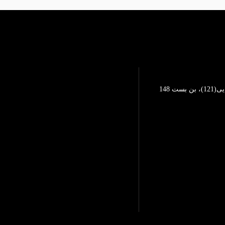
تهرانپارس، خیابان محمد رضایی(121)، بن بست 148