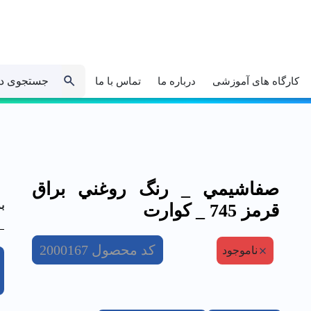
جستجوی د
کارگاه های آموزشی
درباره ما
تماس با ما
صفاشيمي _ رنگ روغني براق
ب
قرمز 745 _ كوارت
کد محصول
2000167
ناموجود