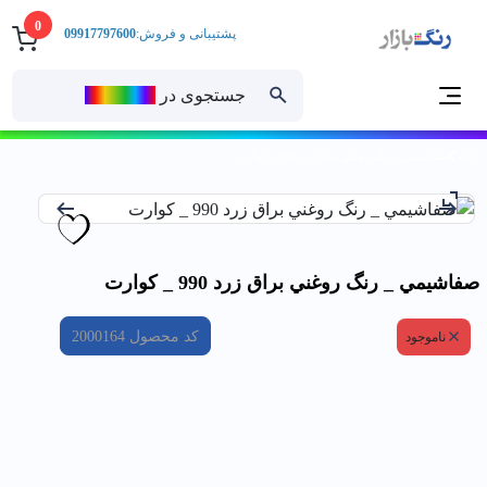
0
پشتیبانی و فروش:
09917797600
جستجوی در
رنــگ‌بازار
خانه
صفاشيمي _ رنگ روغني براق زرد 990 _ كوارت
صفاشيمي _ رنگ روغني براق زرد 990 _ كوارت
کد محصول
2000164
ناموجود