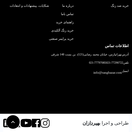
خرید ضد زنگ
درباره ما
شکایات، پیشنهادات و انتقادات
تماس باما
راهنمای خرید
خرید رنگ آلکیدی
خرید پرایمر صنعتی
اطلاعات تماس
آدرس
تهرانپارس، خیابان محمد رضایی(121)، بن بست 148 شرقی
تلفن
021-77290722
021-77797085
ایمیل
info@rangbazar.com
طراحی و اجرا
بهپردازان