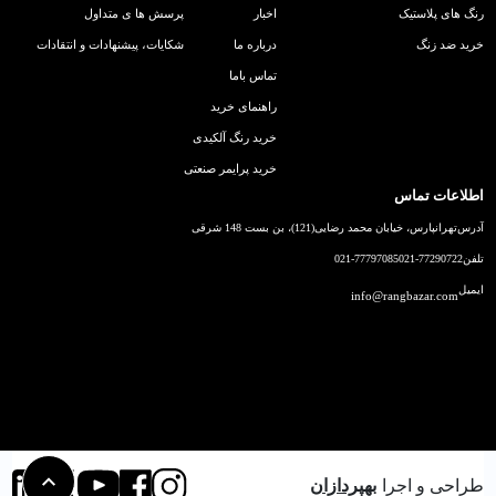
رنگ های پلاستیک
اخبار
پرسش ها ی متداول
خرید ضد زنگ
درباره ما
شکایات، پیشنهادات و انتقادات
تماس باما
راهنمای خرید
خرید رنگ آلکیدی
خرید پرایمر صنعتی
اطلاعات تماس
آدرس
تهرانپارس، خیابان محمد رضایی(121)، بن بست 148 شرقی
تلفن
021-77290722
021-77797085
ایمیل
info@rangbazar.com
طراحی و اجرا
بهپردازان