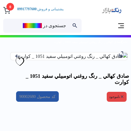
0
پشتیبانی و فروش:
09917797600
جستجوی در
رنــگ‌بازار
خانه
صادق كهالي _ رنگ روغني اتومبيلي سفيد 1051 _ كوارت
صادق كهالي _ رنگ روغني اتومبيلي سفيد 1051 _
كوارت
کد محصول
90002680
ناموجود