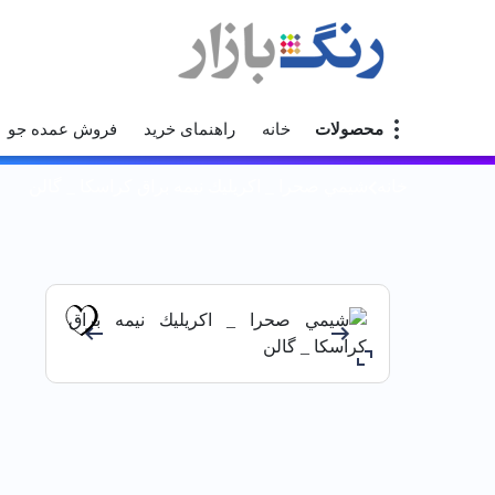
محصولات
خانه
راهنمای خرید
فروش عمده جو
خانه
شيمي صحرا _ اكريليك نيمه براق كراسكا _ گالن