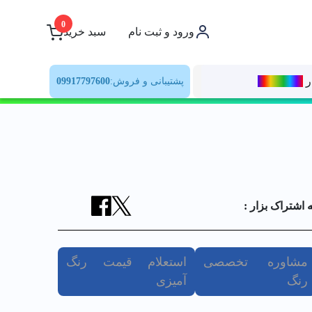
0
ورود و ثبت نام
سبد خرید
ر
رنــگ‌بازار
پشتیبانی و فروش:
09917797600
ه اشتراک بزار :
مشاوره تخصصی
استعلام قیمت رنگ
رنگ
آمیزی