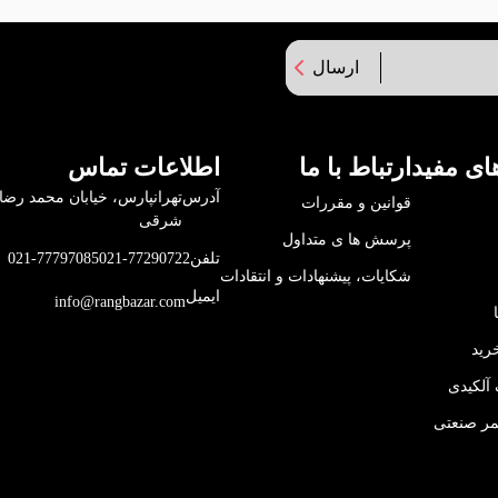
ارسال
ای مفید
ارتباط با ما
اطلاعات تماس
آدرس
قوانین و مقررات
شرقی
پرسش ها ی متداول
تلفن
021-77290722
021-77797085
شکایات، پیشنهادات و انتقادات
ایمیل
info@rangbazar.com
رید
آلکیدی
مر صنعتی