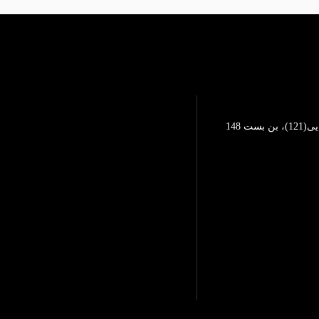
تهرانپارس، خیابان محمد رضایی(121)، بن بست 148