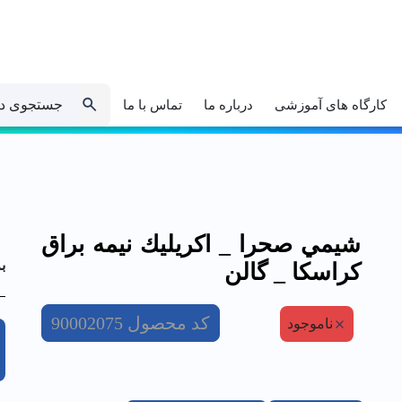
جستجوی د
کارگاه های آموزشی
درباره ما
تماس با ما
شيمي صحرا _ اكريليك نيمه براق
ب
كراسكا _ گالن
کد محصول
90002075
ناموجود