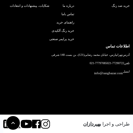
خرید ضد زنگ
درباره ما
شکایات، پیشنهادات و انتقادات
تماس باما
راهنمای خرید
خرید رنگ آلکیدی
خرید پرایمر صنعتی
اطلاعات تماس
آدرس
تهرانپارس، خیابان محمد رضایی(121)، بن بست 148 شرقی
تلفن
021-77290722
021-77797085
ایمیل
info@rangbazar.com
طراحی و اجرا
بهپردازان