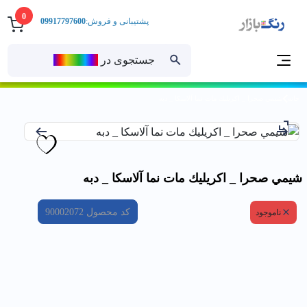
0
پشتیبانی و فروش:
09917797600
جستجوی در
رنــگ‌بازار
خانه
شيمي صحرا _ اكريليك مات نما آلاسكا _ دبه
شيمي صحرا _ اكريليك مات نما آلاسكا _ دبه
کد محصول
90002072
ناموجود