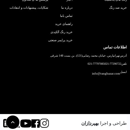
خرید ضد زنگ
درباره ما
شکایات، پیشنهادات و انتقادات
تماس باما
راهنمای خرید
خرید رنگ آلکیدی
خرید پرایمر صنعتی
اطلاعات تماس
آدرس
تهرانپارس، خیابان محمد رضایی(121)، بن بست 148 شرقی
تلفن
021-77290722
021-77797085
ایمیل
info@rangbazar.com
طراحی و اجرا
بهپردازان