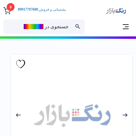
0
پشتیبانی و فروش:
09917797600
جستجوی در
رنــگ‌بازار
خانه
رنگ ساختمانی
روغن جلا
روغن جلا 650 ارژنگ كوارت