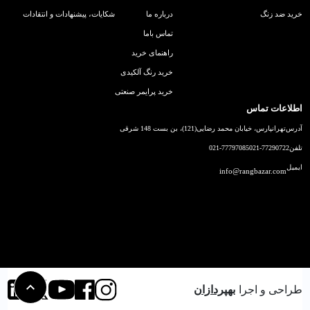
خرید ضد زنگ
درباره ما
شکایات، پیشنهادات و انتقادات
تماس باما
راهنمای خرید
خرید رنگ آلکیدی
خرید پرایمر صنعتی
اطلاعات تماس
آدرس
تهرانپارس، خیابان محمد رضایی(121)، بن بست 148 شرقی
تلفن
021-77290722
021-77797085
ایمیل
info@rangbazar.com
طراحی و اجرا
بهپردازان