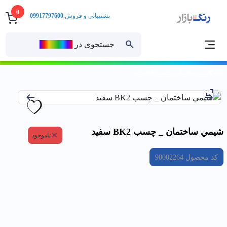
0
پشتیبانی و فروش:
09917797600
جستجوی در
رنــگ‌بازار
خانه
شيمي ساختمان _ چسب BK2 سفيد
شيمي ساختمان _ چسب BK2 سفيد
ناموجود
کد محصول
90002264