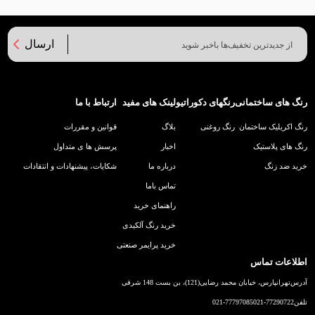
ارسال
رنگ های ساختمانی
رنگهای دکوراتیو
لینک های مفید
ارتباط با ما
رنگ اکریلیک ساختمان
رنگ روغنی
بلاگ
قوانین و مقررات
رنگ های پلاستیک
اخبار
پرسش ها ی متداول
خرید ضد زنگ
درباره ما
شکایات، پیشنهادات و انتقادات
تماس باما
راهنمای خرید
خرید رنگ آلکیدی
خرید پرایمر صنعتی
اطلاعات تماس
آدرس
تهرانپارس، خیابان محمد رضایی(121)، بن بست 148 شرقی
تلفن
021-77290722
021-77797085