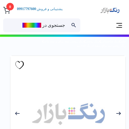
0
پشتیبانی و فروش:
09917797600
جستجوی در
رنــگ‌بازار
خانه
رنگ ساختمانی
رنگ روغنی
رنگ روغنی نیمه براق و نیمه مات
رنگ روغني نيم براق سفيد ارژنگ 110 دبه