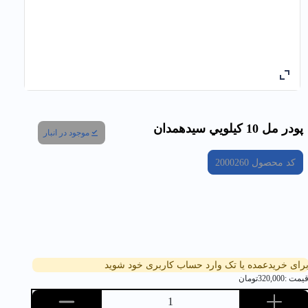
پودر مل 10 كيلويي سيدهمدان
موجود در انبار
کد محصول
2000260
رای خریدعمده یا تک وارد حساب کاربری خود شوید
یمت :
320,000
تومان
1