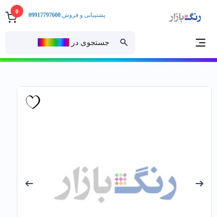
0
پشتیبانی و فروش:
09917797600
جستجوی در
رنــگ‌بازار
خانه
ابزارآلات
پودر بتونه
پودر مل 10 كيلويي سيدهمدان