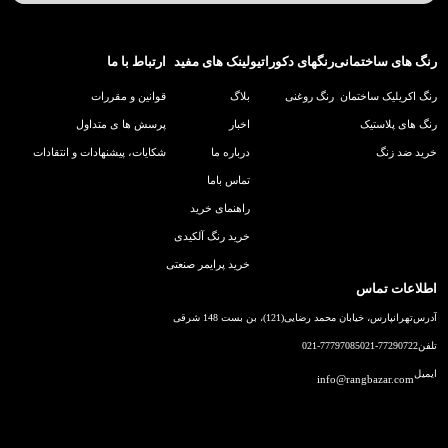
رنگ های ساختمانی
رنگهای دکوراتیو
لینک های مفید
ارتباط با ما
رنگ اکریلیک ساختمان
رنگ روغنی
بلاگ
قوانین و مقررات
رنگ های پلاستیک
اخبار
پرسش ها ی متداول
خرید ضد زنگ
درباره ما
شکایات، پیشنهادات و انتقادات
تماس باما
راهنمای خرید
خرید رنگ آلکیدی
خرید پرایمر صنعتی
اطلاعات تماس
آدرس
تهرانپارس، خیابان محمد رضایی(121)، بن بست 148 شرقی
تلفن
021-77290722
021-77797085
ایمیل
info@rangbazar.com