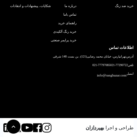
خرید ضد زنگ
درباره ما
شکایات، پیشنهادات و انتقادات
تماس باما
راهنمای خرید
خرید رنگ آلکیدی
خرید پرایمر صنعتی
اطلاعات تماس
آدرس
تهرانپارس، خیابان محمد رضایی(121)، بن بست 148 شرقی
تلفن
021-77290722
021-77797085
ایمیل
info@rangbazar.com
طراحی و اجرا
بهپردازان