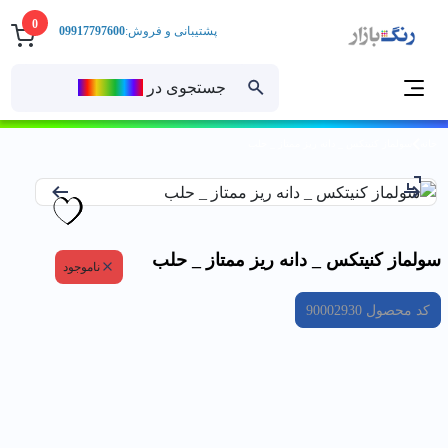
0
پشتیبانی و فروش:
09917797600
جستجوی در
رنــگ‌بازار
خانه
سولماز كنيتكس _ دانه ريز ممتاز _ حلب
سولماز كنيتكس _ دانه ريز ممتاز _ حلب
ناموجود
کد محصول
90002930