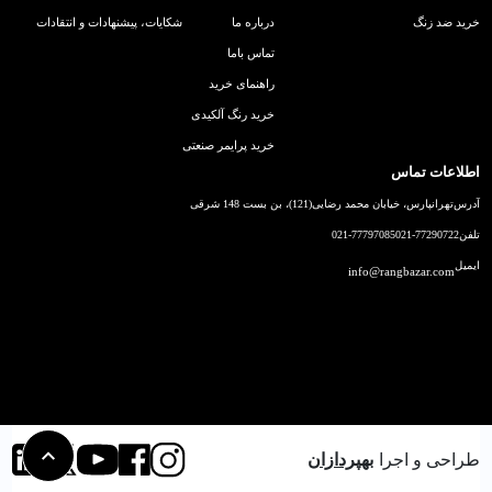
خرید ضد زنگ
درباره ما
شکایات، پیشنهادات و انتقادات
تماس باما
راهنمای خرید
خرید رنگ آلکیدی
خرید پرایمر صنعتی
اطلاعات تماس
آدرس
تهرانپارس، خیابان محمد رضایی(121)، بن بست 148 شرقی
تلفن
021-77290722
021-77797085
ایمیل
info@rangbazar.com
طراحی و اجرا
بهپردازان