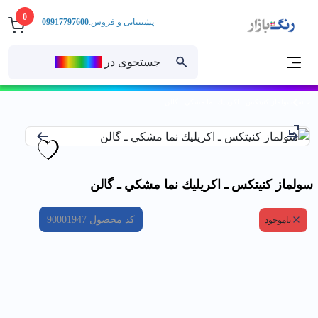
0
پشتیبانی و فروش:
09917797600
جستجوی در
رنــگ‌بازار
خانه
سولماز كنيتكس ـ اكريليك نما مشكي ـ گالن
سولماز كنيتكس ـ اكريليك نما مشكي ـ گالن
کد محصول
90001947
ناموجود