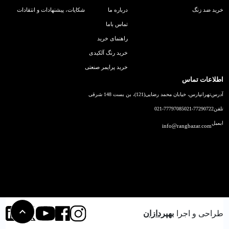
خرید ضد زنگ
درباره ما
شکایات، پیشنهادات و انتقادات
تماس باما
راهنمای خرید
خرید رنگ آلکیدی
خرید پرایمر صنعتی
اطلاعات تماس
آدرس
تهرانپارس، خیابان محمد رضایی(121)، بن بست 148 شرقی
تلفن
021-77290722
021-77797085
ایمیل
info@rangbazar.com
طراحی و اجرا
بهپردازان