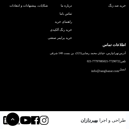
خرید ضد زنگ
درباره ما
شکایات، پیشنهادات و انتقادات
تماس باما
راهنمای خرید
خرید رنگ آلکیدی
خرید پرایمر صنعتی
اطلاعات تماس
آدرس
تهرانپارس، خیابان محمد رضایی(121)، بن بست 148 شرقی
تلفن
021-77290722
021-77797085
ایمیل
info@rangbazar.com
طراحی و اجرا
بهپردازان