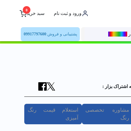
0
ورود و ثبت نام
سبد خرید
ر
رنــگ‌بازار
پشتیبانی و فروش:
09917797600
ه اشتراک بزار :
مشاوره تخصصی
استعلام قیمت رنگ
رنگ
آمیزی