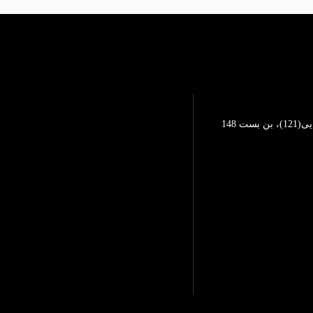
تهرانپارس، خیابان محمد رضایی(121)، بن بست 148