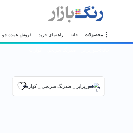
محصولات
خانه
راهنمای خرید
فروش عمده جو
خانه
سورپرايز _ ضدزنگ سرنجي _ كوارت