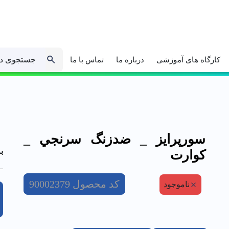
جستجوی د
کارگاه های آموزشی
درباره ما
تماس با ما
سورپرايز _ ضدزنگ سرنجي _
ب
كوارت
کد محصول
90002379
ناموجود