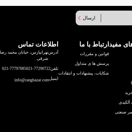
ارسال
ای مفید
ارتباط با ما
اطلاعات تماس
آدرس
قوانین و مقررات
شرقی
پرسش ها ی متداول
تلفن
021-77290722
021-77797085
شکایات، پیشنهادات و انتقادات
ایمیل
info@rangbazar.com
رید
آلکیدی
مر صنعتی