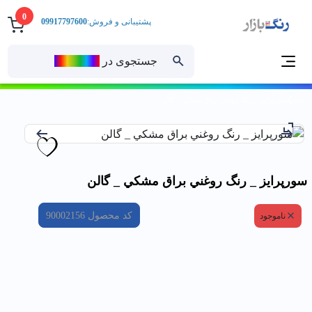
0
پشتیبانی و فروش:
09917797600
جستجوی در
رنــگ‌بازار
خانه
سورپرايز _ رنگ روغني براق مشكي _ گالن
سورپرايز _ رنگ روغني براق مشكي _ گالن
کد محصول
90002156
ناموجود