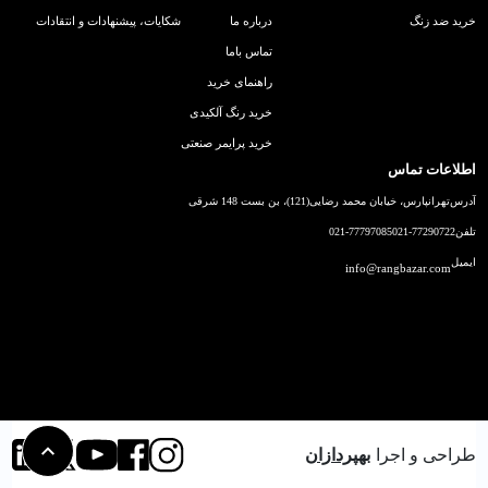
خرید ضد زنگ
درباره ما
شکایات، پیشنهادات و انتقادات
تماس باما
راهنمای خرید
خرید رنگ آلکیدی
خرید پرایمر صنعتی
اطلاعات تماس
آدرس
تهرانپارس، خیابان محمد رضایی(121)، بن بست 148 شرقی
تلفن
021-77290722
021-77797085
ایمیل
info@rangbazar.com
طراحی و اجرا
بهپردازان