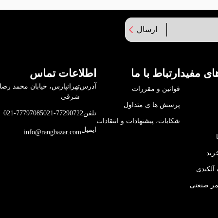
ارسال
ای مفید
ارتباط با ما
اطلاعات تماس
آدرس
قوانین و مقررات
شرقی
پرسش ها ی متداول
تلفن
021-77290722
021-77797085
شکایات، پیشنهادات و انتقادات
ایمیل
info@rangbazar.com
رید
آلکیدی
مر صنعتی