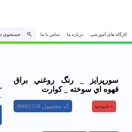
جستجوی د
کارگاه های آموزشی
درباره ما
تماس با ما
ت
سورپرايز _ رنگ روغني براق
ب
قهوه اي سوخته _ كوارت
کد محصول
90002158
ناموجود