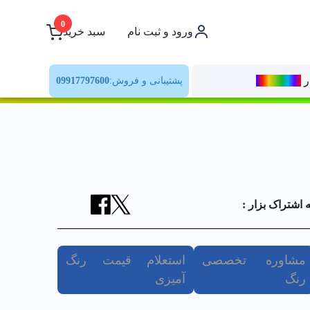
0
ورود و ثبت نام
سبد خرید
ر
رنــگ‌بازار
پشتیبانی و فروش:
09917797600
ه اشتراک بزار :
مشاوره تخصصی
استعلام قیمت رنگ
رنگ
آمیزی