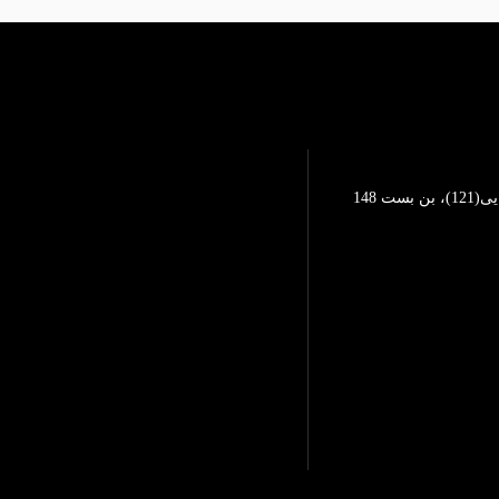
تهرانپارس، خیابان محمد رضایی(121)، بن بست 148