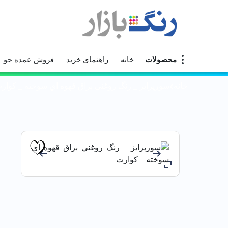
محصولات
خانه
راهنمای خرید
فروش عمده جو
خانه
سورپرايز _ رنگ روغني براق قهوه اي سوخته _ كوار