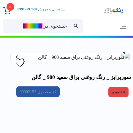
0
پشتیبانی و فروش:
09917797600
جستجوی در
رنــگ‌بازار
خانه
سورپرايز _ رنگ روغني براق سفيد 900 _ گالن
سورپرايز _ رنگ روغني براق سفيد 900 _ گالن
کد محصول
90002152
ناموجود