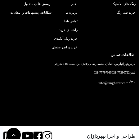
رنگ های پلاستیک
اخبار
پرسش ها ی متداول
خرید ضد زنگ
درباره ما
شکایات، پیشنهادات و انتقادات
تماس باما
راهنمای خرید
خرید رنگ آلکیدی
خرید پرایمر صنعتی
اطلاعات تماس
آدرس
تهرانپارس، خیابان محمد رضایی(121)، بن بست 148 شرقی
تلفن
021-77290722
021-77797085
ایمیل
info@rangbazar.com
طراحی و اجرا
بهپردازان