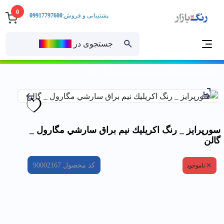
0
پشتیبانی و فروش:
09917797600
جستجوی در
رنــگ‌بازار
خانه
سورپرايز _ رنگ اكريليك نيم براق سارشي مگارول _ گالن
سورپرايز _ رنگ اكريليك نيم براق سارشي مگارول _
گالن
کد محصول
90002167
ناموجود