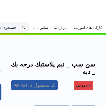
جستجوی د
کارگاه های آموزشی
درباره ما
تماس با ما
سن سپ _ نيم پلاستيك درجه يك
ب
_ دبه
کد محصول
90002112
ناموجود