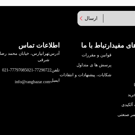
ارسال
ای مفید
ارتباط با ما
اطلاعات تماس
آدرس
قوانین و مقررات
شرقی
پرسش ها ی متداول
تلفن
021-77290722
021-77797085
شکایات، پیشنهادات و انتقادات
ایمیل
info@rangbazar.com
رید
آلکیدی
مر صنعتی