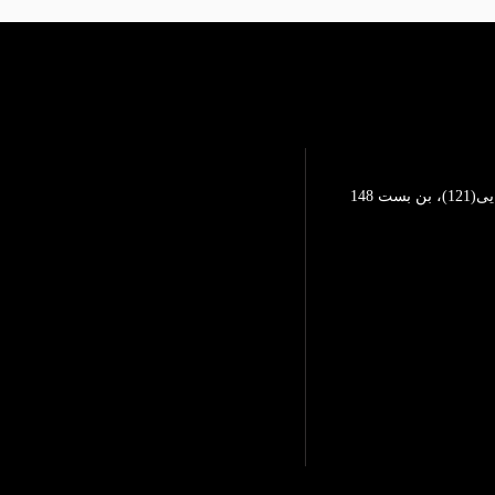
تهرانپارس، خیابان محمد رضایی(121)، بن بست 148