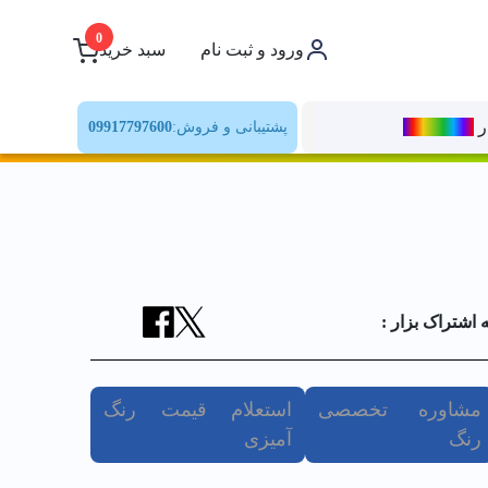
0
ورود و ثبت نام
سبد خرید
ر
رنــگ‌بازار
پشتیبانی و فروش:
09917797600
ه اشتراک بزار :
مشاوره تخصصی
استعلام قیمت رنگ
رنگ
آمیزی