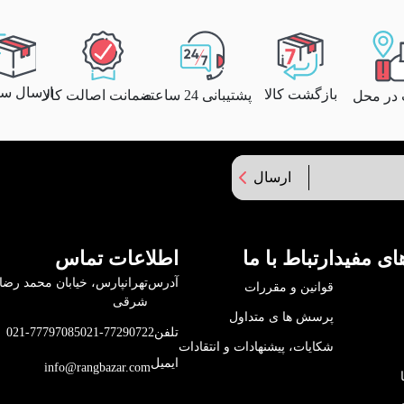
ارسال سری
بازگشت کالا
پشتیبانی 24 ساعته
ضمانت اصالت کالا
 در محل
ارسال
ای مفید
ارتباط با ما
اطلاعات تماس
آدرس
قوانین و مقررات
شرقی
پرسش ها ی متداول
تلفن
021-77290722
021-77797085
شکایات، پیشنهادات و انتقادات
ایمیل
info@rangbazar.com