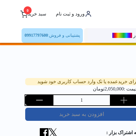
0
ورود و ثبت نام
سبد خرید
ر
رنــگ‌بازار
پشتیبانی و فروش:
09917797600
رای خریدعمده یا تک وارد حساب کاربری خود شوید
یمت :
2,050,000
تومان
1
افزودن به سبد خرید
ه اشتراک بزار :