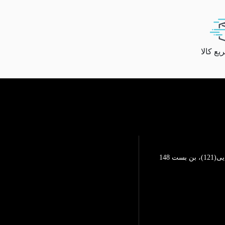
ع کالا
تهرانپارس، خیابان محمد رضایی(121)، بن بست 148