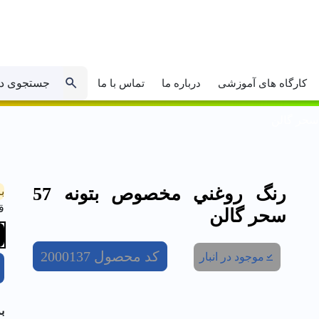
جستجوی د
کارگاه های آموزشی
درباره ما
تماس با ما
رنگ روغني مخصوص بتونه 57
ب
ق
سحر گالن
کد محصول
2000137
موجود در انبار
ب