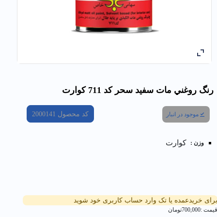
رنگ روغني مات سفيد سحر کد 711 كوارت
کد محصول
2000141
موجود در انبار
کوارت
وزن :
رای خریدعمده یا تک وارد حساب کاربری خود شوید
یمت :
700,000
تومان