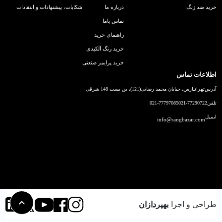
خرید ضد زنگ
درباره ما
شکایات، پیشنهادات و انتقادات
تماس باما
راهنمای خرید
خرید رنگ آلکیدی
خرید پرایمر صنعتی
اطلاعات تماس
آدرس
تهرانپارس، خیابان محمد رضایی(121)، بن بست 148 شرقی
تلفن
021-77290722
021-77797085
ایمیل
info@rangbazar.com
طراحی و اجرا
بهپردازان