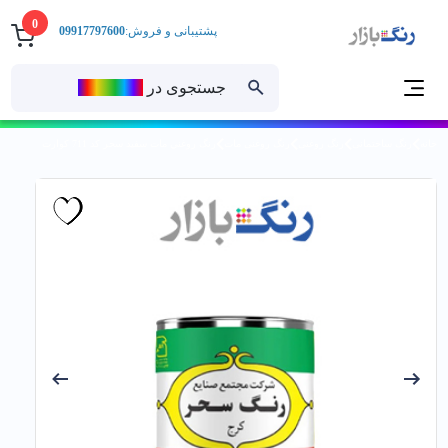
0
پشتیبانی و فروش:
09917797600
جستجوی در
رنــگ‌بازار
خانه
رنگ ساختمانی
رنگ روغنی
رنگ روغنی مات
رنگ روغني مات سفيد سحر کد 711 كوارت