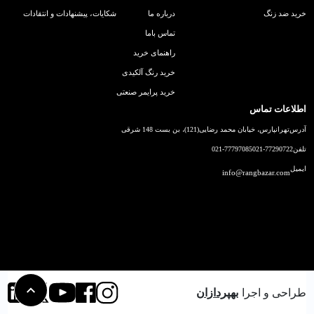
خرید ضد زنگ
درباره ما
شکایات، پیشنهادات و انتقادات
تماس باما
راهنمای خرید
خرید رنگ آلکیدی
خرید پرایمر صنعتی
اطلاعات تماس
آدرس
تهرانپارس، خیابان محمد رضایی(121)، بن بست 148 شرقی
تلفن
021-77290722
021-77797085
ایمیل
info@rangbazar.com
طراحی و اجرا
بهپردازان