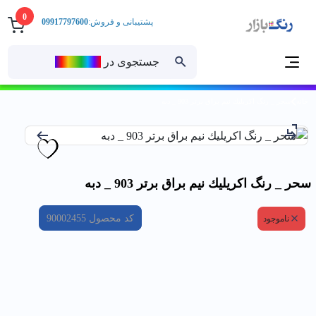
0
پشتیبانی و فروش:
09917797600
جستجوی در
رنــگ‌بازار
خانه
سحر _ رنگ اكريليك نيم براق برتر 903 _ دبه
سحر _ رنگ اكريليك نيم براق برتر 903 _ دبه
کد محصول
90002455
ناموجود