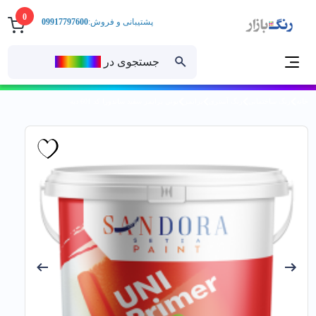
0
پشتیبانی و فروش:
09917797600
جستجوی در
رنــگ‌بازار
خانه
رنگ ساختمانی
رنگ آستری
پرایمر
يوني پرايمر سفيد ساندورا کد 601 دبه