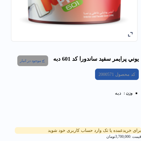
يوني پرايمر سفيد ساندورا کد 601 دبه
موجود در انبار
کد محصول
2000571
دبه
وزن :
رای خریدعمده یا تک وارد حساب کاربری خود شوید
یمت :
3,700,000
تومان