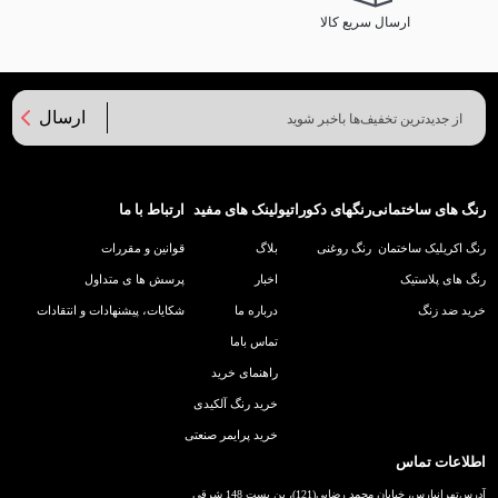
ارسال سریع کالا
ارسال
رنگ های ساختمانی
رنگهای دکوراتیو
لینک های مفید
ارتباط با ما
رنگ اکریلیک ساختمان
رنگ روغنی
بلاگ
قوانین و مقررات
رنگ های پلاستیک
اخبار
پرسش ها ی متداول
خرید ضد زنگ
درباره ما
شکایات، پیشنهادات و انتقادات
تماس باما
راهنمای خرید
خرید رنگ آلکیدی
خرید پرایمر صنعتی
اطلاعات تماس
آدرس
تهرانپارس، خیابان محمد رضایی(121)، بن بست 148 شرقی