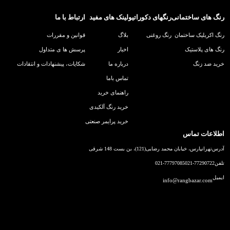
رنگ های ساختمانی
رنگهای دکوراتیو
لینک های مفید
ارتباط با ما
رنگ اکریلیک ساختمان
رنگ روغنی
بلاگ
قوانین و مقررات
رنگ های پلاستیک
اخبار
پرسش ها ی متداول
خرید ضد زنگ
درباره ما
شکایات، پیشنهادات و انتقادات
تماس باما
راهنمای خرید
خرید رنگ آلکیدی
خرید پرایمر صنعتی
اطلاعات تماس
آدرس
تهرانپارس، خیابان محمد رضایی(121)، بن بست 148 شرقی
تلفن
021-77290722
021-77797085
ایمیل
info@rangbazar.com