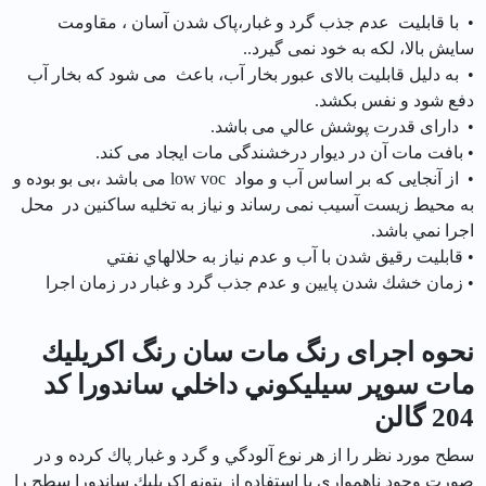
• با قابلیت عدم جذب گرد و غبار،پاک شدن آسان ، مقاومت
سايش بالا، لکه به خود نمی گیرد..
• به دلیل قابلیت بالای عبور بخار آب، باعث می شود که بخار آب
دفع شود و نفس بکشد.
• دارای قدرت پوشش عالي می باشد.
• بافت مات آن در دیوار درخشندگی مات ایجاد می کند.
• از آنجایی که بر اساس آب و مواد low voc می باشد ،‌بی بو بوده و
به محیط زیست آسیب نمی رساند و نياز به تخليه ساكنين در محل
اجرا نمي باشد.
• قابليت رقيق شدن با آب و عدم نياز به حلالهاي نفتي
• زمان خشك شدن پايين و عدم جذب گرد و غبار در زمان اجرا
نحوه اجرای رنگ مات سان رنگ اكريليك
مات سوپر سيليكوني داخلي ساندورا کد
204 گالن
سطح مورد نظر را از هر نوع آلودگي و گرد و غبار پاك كرده و در
صورت وجود ناهمواري با استفاده از بتونه اكريليك ساندورا سطح را