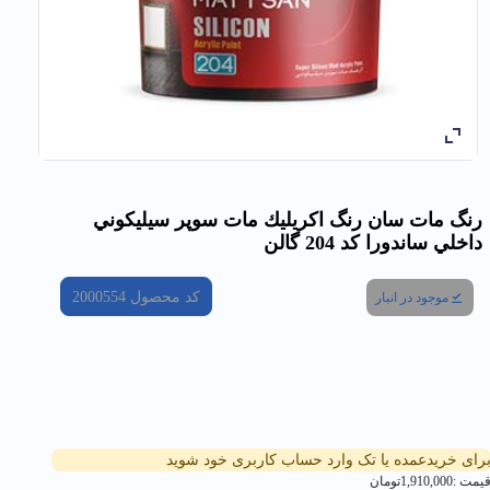
رنگ مات سان رنگ اكريليك مات سوپر سيليكوني
داخلي ساندورا کد 204 گالن
کد محصول
2000554
موجود در انبار
رای خریدعمده یا تک وارد حساب کاربری خود شوید
یمت :
1,910,000
تومان