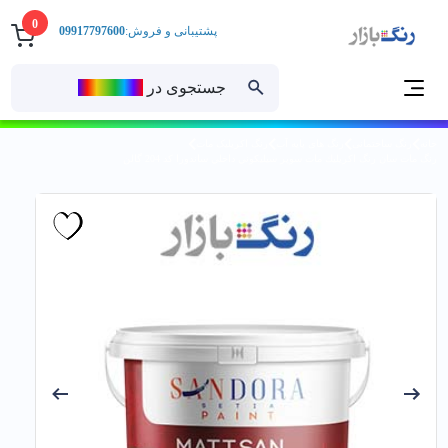
0
پشتیبانی و فروش:
09917797600
جستجوی در
رنــگ‌بازار
خانه
رنگ ساختمانی
رنگ های پایه آب
رنگ اکریلیک مات
رنگ مات سان رنگ اكريليك مات سوپر سيليكوني داخلي ساندورا کد 204 گالن