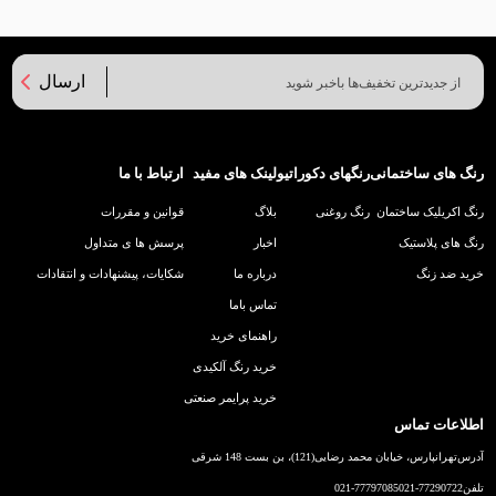
ارسال
رنگ های ساختمانی
رنگهای دکوراتیو
لینک های مفید
ارتباط با ما
رنگ اکریلیک ساختمان
رنگ روغنی
بلاگ
قوانین و مقررات
رنگ های پلاستیک
اخبار
پرسش ها ی متداول
خرید ضد زنگ
درباره ما
شکایات، پیشنهادات و انتقادات
تماس باما
راهنمای خرید
خرید رنگ آلکیدی
خرید پرایمر صنعتی
اطلاعات تماس
آدرس
تهرانپارس، خیابان محمد رضایی(121)، بن بست 148 شرقی
تلفن
021-77290722
021-77797085