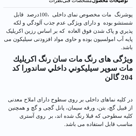
توضیحات محصول
مشخصات فنی
نظرات
پوشرنگ مات مخصوص نمای داخلی ،100درصد قابل
شستشو بوده و دارای ویژگی عدم جذب آلودگي و لكه
پذيري و پاک شدن فوق العاده كه بر اساس رزين اکریلیک
پايه آب امولسیون بوده و حاوی مواد افزودنی سیلیکون می
باشد.
ویژگی های رنگ مات سان رنگ اكريليك
مات سوپر سيليكوني داخلي ساندورا کد
204 گالن
در کلیه نماهای داخلی بر روی سطوح دارای املاح معدنی
از قبیل گچ، بتن، ورقه سیمان، پانل گچی و گچ و همچنین
کلیه سطوحی که قبلا رنگ شده اند، بر روی آستری
مناسب قابل استفاده می باشد.