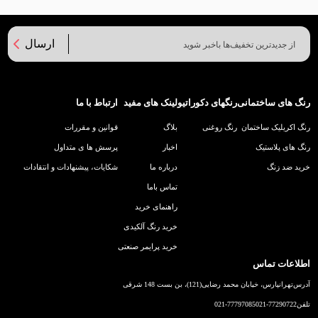
ارسال
رنگ های ساختمانی
رنگهای دکوراتیو
لینک های مفید
ارتباط با ما
رنگ اکریلیک ساختمان
رنگ روغنی
بلاگ
قوانین و مقررات
رنگ های پلاستیک
اخبار
پرسش ها ی متداول
خرید ضد زنگ
درباره ما
شکایات، پیشنهادات و انتقادات
تماس باما
راهنمای خرید
خرید رنگ آلکیدی
خرید پرایمر صنعتی
اطلاعات تماس
آدرس
تهرانپارس، خیابان محمد رضایی(121)، بن بست 148 شرقی
تلفن
021-77290722
021-77797085