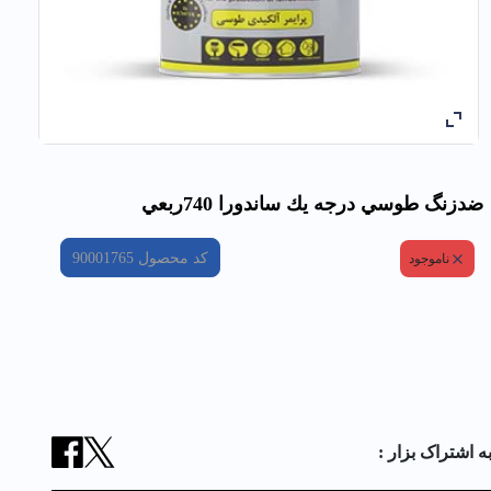
ضدزنگ طوسي درجه يك ساندورا 740ربعي
کد محصول
90001765
ناموجود
ه اشتراک بزار :