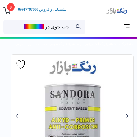
0
پشتیبانی و فروش:
09917797600
جستجوی در
رنــگ‌بازار
خانه
رنگ ساختمانی
رنگ آلکیدی
پرایمر صنعتی
ضدزنگ طوسي درجه يك ساندورا 740ربعي