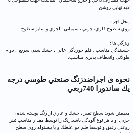
جهت مصارف داخل و خارج ساختمان . مناسب جهت سطوحي با
لايه نهايي روشن
محل اجرا:
روي سطوح فلزي، چوبي ، سيماني ، آجري و ساير سطوح .
ويژگي ها :
چسبندگي مناسب ، قلم خوردگي عالي ، خشك شدن سريع ، دوام
طولاني وانعطاف پذيري مناسب.
نحوه ی اجراضدزنگ صنعتي طوسي درجه
يك ساندورا 740ربعي
مطمئن شويد سطح تميز ، خشك و عاري از رنگ پوسته شده ،
چربي و يا هر نوع آلودگي باشد.رنگ را توسط مقدار مناسب تينر
روغني رقيق و توسط قلم مو ،غلطك و يا پيستوله روي سطح