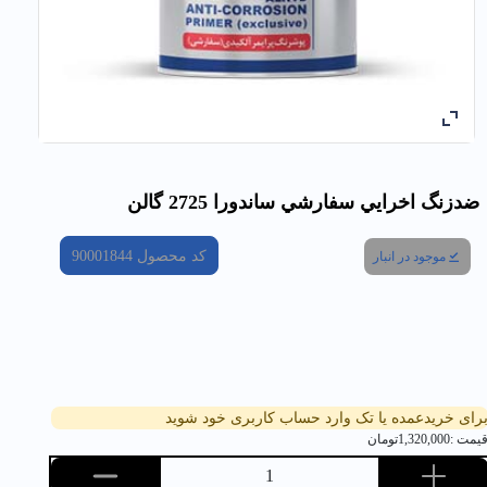
ضدزنگ اخرايي سفارشي ساندورا 2725 گالن
کد محصول
90001844
موجود در انبار
رای خریدعمده یا تک وارد حساب کاربری خود شوید
یمت :
1,320,000
تومان
1