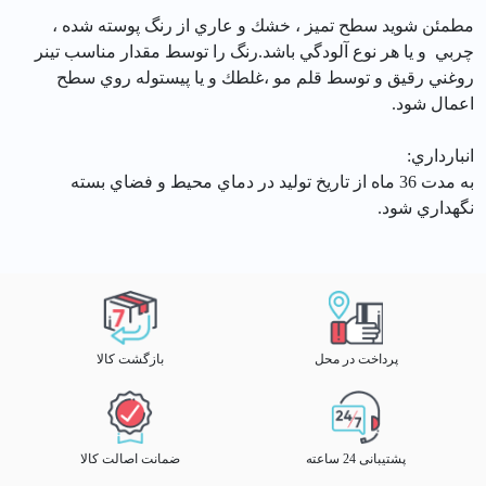
مطمئن شويد سطح تميز ، خشك و عاري از رنگ پوسته شده ،
چربي و يا هر نوع آلودگي باشد.رنگ را توسط مقدار مناسب تينر
روغني رقيق و توسط قلم مو ،غلطك و يا پيستوله روي سطح
اعمال شود.
انبارداري:
به مدت 36 ماه از تاريخ توليد در دماي محيط و فضاي بسته
نگهداري شود.
پرداخت در محل
بازگشت کالا
پشتیبانی 24 ساعته
ضمانت اصالت کالا