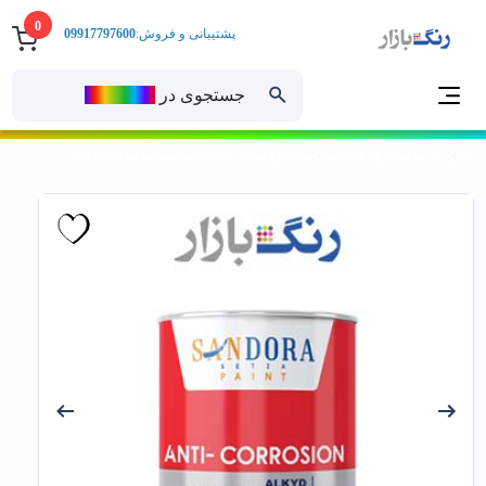
0
پشتیبانی و فروش:
09917797600
جستجوی در
رنــگ‌بازار
خانه
رنگ ساختمانی
رنگ آلکیدی
ضد زنگ
ضدزنگ اخرايي سفارشي ساندورا 2725 گالن