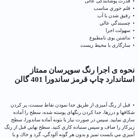
• قدرت پوشانندگی عالی
• قلم خوري مناسب
• رقيق شدن با آب
• چسبندگي عالي
• سهولت اجرا
• نداشتن بوی نامطبوع
• سازگاری با محیط زیست
نحوه ی اجرا رنگ سوپرسان ممتاز
استاندارد چاپ قرمز ساندورا 401 گالن
• قبل از رنگ آمیزی از طريق جدا نمودن نقاط سست، پر کردن
شکافها و درزها، جدا کردن رنگهای پوسته شده، سطح را آماده
سازي نماييد. سپس در صورت نياز با بتونه آماده ساندورا، سطح
زيركار را صاف و سپس سنباده كاري كنيد. سطح نهايي قبل از رنگ
آميزي مي بايست تميز و بدون هر گونه آلودگي، گرد و خاك و يا