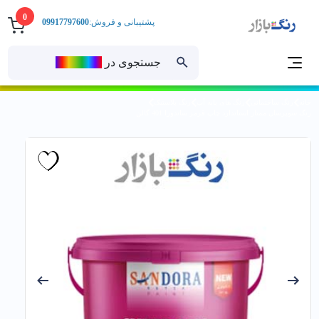
0
پشتیبانی و فروش:
09917797600
جستجوی در
رنــگ‌بازار
خانه
رنگ ساختمانی
رنگ های پایه آب
رنگ پلاستیک
رنگ سوپرسان ممتاز استاندارد چاپ قرمز ساندورا 401 گالن