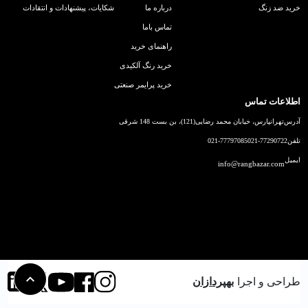
خرید ضد زنگ
درباره ما
شکایات، پیشنهادات و انتقادات
تماس باما
راهنمای خرید
خرید رنگ آلکیدی
خرید پرایمر صنعتی
اطلاعات تماس
آدرس
تهرانپارس، خیابان محمد رضایی(121)، بن بست 148 شرقی
تلفن
021-77290722
021-77797085
ایمیل
info@rangbazar.com
طراحی و اجرا
بهپردازان