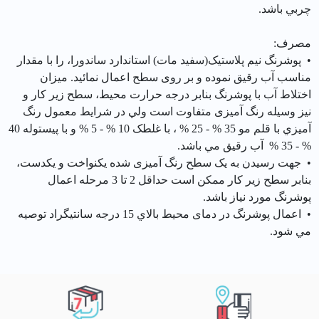
چربي باشد.
مصرف:
• پوشرنگ نيم پلاستیک(سفید مات) استاندارد ساندورا، را با مقدار
مناسب آب رقیق نموده و بر روی سطح اعمال نمائید. میزان
اختلاط آب با پوشرنگ بنابر درجه حرارت محیط، سطح زیر کار و
نیز وسیله رنگ آمیزی متفاوت است ولي در شرايط معمول رنگ
آميزي با قلم مو 35 % - 25 % ، با غلطک 10 % - 5 % و با پیستوله 40
% - 35 % آب رقیق مي باشد.
• جهت رسیدن به یک سطح رنگ آمیزی شده یکنواخت و یکدست،
بنابر سطح زير كار ممكن است حداقل 2 تا 3 مرحله اعمال
پوشرنگ مورد نياز باشد.
• اعمال پوشرنگ در دمای محيط بالاي 15 درجه سانتیگراد توصيه
مي شود.