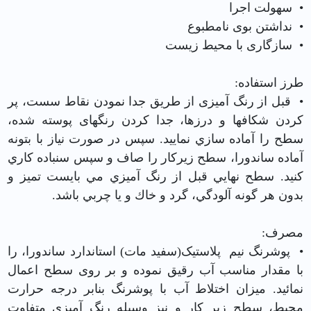
• سهولت اجرا
• نداشتن بوی نامطبوع
• سازگاری با محیط زیست
طرز استفاده:
• قبل از رنگ آمیزی از طريق جدا نمودن نقاط سست، پر
کردن شکافها و درزها، جدا کردن رنگهای پوسته شده،
سطح را آماده سازي نماييد. سپس در صورت نياز با بتونه
آماده ساندورا، سطح زيركار را صاف و سپس سنباده كاري
كنيد. سطح نهايي قبل از رنگ آميزي مي بايست تميز و
بدون هر گونه آلودگي، گرد و خاك و يا چربي باشد.
مصرف:
• پوشرنگ نيم پلاستیک(سفید مات) استاندارد ساندورا، را
با مقدار مناسب آب رقیق نموده و بر روی سطح اعمال
نمائید. میزان اختلاط آب با پوشرنگ بنابر درجه حرارت
محیط، سطح زیر کار و نیز وسیله رنگ آمیزی متفاوت