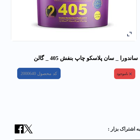
ساندورا _ سان پلاسكو چاپ بنفش 405 _ گالن
کد محصول
2000640
ناموجود
ه اشتراک بزار :