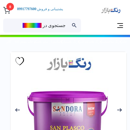
0
پشتیبانی و فروش:
09917797600
جستجوی در
رنــگ‌بازار
خانه
رنگ ساختمانی
رنگ های پایه آب
رنگ پلاستیک
ساندورا _ سان پلاسكو چاپ بنفش 405 _ گالن