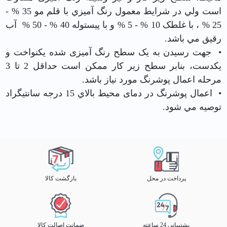
است ولي در شرايط معمول رنگ آميزي با قلم مو 35 % -
25 % ، با غلطک 10 % - 5 % و با پیستوله 40 % - 50 % آب
رقیق مي باشد.
• جهت رسیدن به یک سطح رنگ آمیزی شده یکنواخت و
یکدست، بنابر سطح زير كار ممكن است حداقل 2 تا 3
مرحله اعمال پوشرنگ مورد نياز باشد.
• اعمال پوشرنگ در دمای محيط بالاي 15 درجه سانتیگراد
توصيه مي شود.
پرداخت در محل
بازگشت کالا
پشتیبانی 24 ساعته
ضمانت اصالت کالا