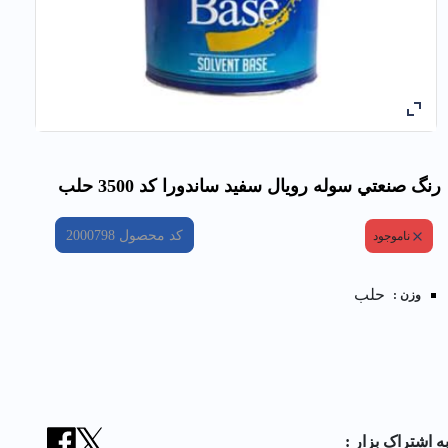
رنگ صنعتي سوله رويال سفيد ساندورا کد 3500 حلب
کد محصول
2000798
ناموجود
حلب
وزن :
ه اشتراک بزار :