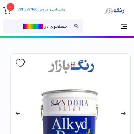
0
پشتیبانی و فروش:
09917797600
جستجوی در
رنــگ‌بازار
خانه
رنگ ساختمانی
رنگ روغنی
رنگ سوله
رنگ صنعتي سوله رويال سفيد ساندورا کد 3500 حلب