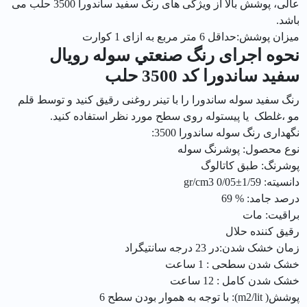
عالی، پوشش بالا از ویژگی های رنگ سفید ساندورا 3500 حلب می
باشد.
میزان پوشش:حداقل 6 متر مربع به ازای 1 کوارت
نحوه اجرای رنگ صنعتي سوله رويال
سفيد ساندورا کد 3500 حلب
رنگ سفید سوله ساندورا را با تینر روغنی رقیق کنید و توسط قلم
مو ،غلطک یا پیستوله روی سطح مورد نظر استفاده کنید.
نگهداری رنگ سوله ساندورا 3500:
نوع محصول: پوشرنگ سوله
پوشرنگ: طبق کاتالوگ
دانسیته: 1/59±0/05 gr/cm3
درصد جامد: % 69
براقیت: مات
رقیق کننده حلال
زمان خشک شدن:در 23 درجه سانتیگراد
خشک شدن سطحی : 1 ساعت
خشک شدن کامل : 12 ساعت
پوشش( m2/lit): با توجه به هموار بودن سطح 6