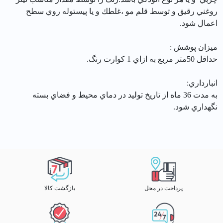
روغني رقيق و توسط قلم مو ،غلطك و يا پيستوله روي سطح
اعمال شود.
ميزان پوشش :
حداقل 50متر مربع به ازاي 1 كوارت رنگ.
انبارداري:
به مدت 36 ماه از تاريخ توليد در دماي محيط و فضاي بسته
نگهداري شود.
پرداخت در محل
بازگشت کالا