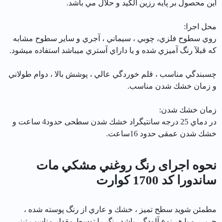
اين محصول بر پايه رزين الكيد و حلال مي باشد.
محل اجرا:
روي سطوح فلزي، چوبي ، سيماني ، آجري و ساير سطوح مشابه
كه قبلآ رنگ آميزي شده و يا داراي آستري ميباشد استفاده ميشود.
چسبندگي مناسب ، قلم خوردگي عالي ، پوشش بالا ، دوام طولاني
و زمان خشك شدن مناسب.
زمان خشك شدن:
در دماي 25 درجه سانتيگراد خشك شدن سطحی حدود4 ساعت و
خشك شدن عمقی حدود 16ساعت.
نحوه اجرای رنگ روغني مشكي مات
ساندورا کد 1700 كوارت
مطمئن شويد سطح تميز ، خشك و عاري از رنگ پوسته شده ،
چربي و يا هر نوع آلودگي باشد.رنگ را توسط مقدار مناسب تينر