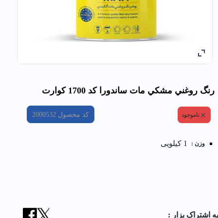
رنگ روغني مشكي مات ساندورا کد 1700 كوارت
کد محصول
2000532
ناموجود
1 کیلویی
وزن :
ه اشتراک بزار :