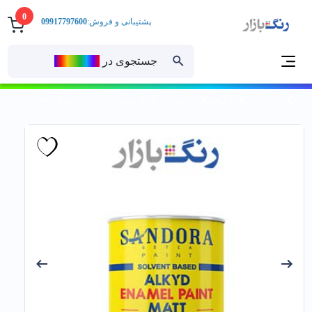
0
پشتیبانی و فروش:
09917797600
جستجوی در
رنــگ‌بازار
خانه
رنگ ساختمانی
رنگ روغنی
رنگ روغنی مات
رنگ روغني مشكي مات ساندورا کد 1700 كوارت