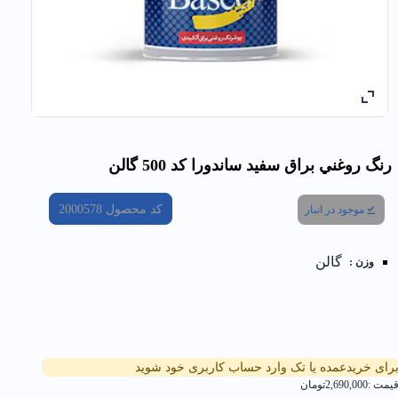
رنگ روغني براق سفيد ساندورا کد 500 گالن
کد محصول
2000578
موجود در انبار
گالن
وزن :
رای خریدعمده یا تک وارد حساب کاربری خود شوید
یمت :
2,690,000
تومان