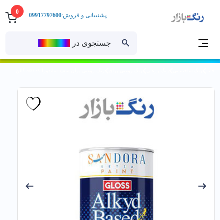
0
پشتیبانی و فروش:
09917797600
جستجوی در
رنــگ‌بازار
خانه
رنگ ساختمانی
رنگ روغنی
رنگ روغنی براق
رنگ روغني براق سفيد ساندورا کد 500 گالن