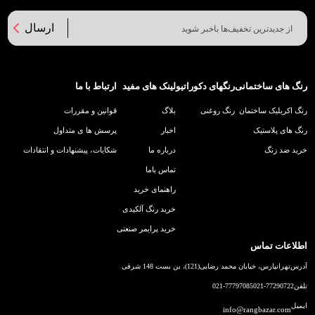
ارسال
رنگ های ساختمانی
رنگهای دکوراتیو
لینک های مفید
ارتباط با ما
رنگ اکریلیک ساختمان
رنگ روغنی
بلاگ
قوانین و مقررات
رنگ های پلاستیک
اخبار
پرسش ها ی متداول
خرید ضد زنگ
درباره ما
شکایات، پیشنهادات و انتقادات
تماس باما
راهنمای خرید
خرید رنگ آلکیدی
خرید پرایمر صنعتی
اطلاعات تماس
آدرس
تهرانپارس، خیابان محمد رضایی(121)، بن بست 148 شرقی
تلفن
021-77290722
021-77797085
ایمیل
info@rangbazar.com