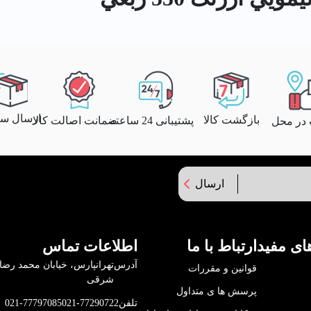
ارسال سری
بازگشت کالا
پشتیبانی 24 ساعته
ضمانت اصالت کالا
 در محل
ارسال
ای مفید
ارتباط با ما
اطلاعات تماس
آدرس
قوانین و مقررات
شرقی
پرسش ها ی متداول
تلفن
021-77290722
021-77797085