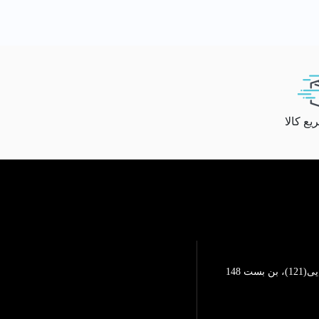
ع کالا
تهرانپارس، خیابان محمد رضایی(121)، بن بست 148