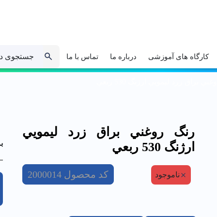
جستجوی د
کارگاه های آموزشی
درباره ما
تماس با ما
ني براق زرد ليمويي ارژنگ 530 ربعي
رنگ روغني براق زرد ليمويي
ب
ارژنگ 530 ربعي
کد محصول
2000014
ناموجود