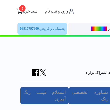
0
ورود و ثبت نام
سبد خرید
ر
رنــگ‌بازار
پشتیبانی و فروش:
09917797600
ه اشتراک بزار :
مشاوره تخصصی
استعلام قیمت رنگ
رنگ
آمیزی