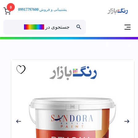
0
پشتیبانی و فروش:
09917797600
جستجوی در
رنــگ‌بازار
خانه
رنگ ساختمانی
رنگ های پایه آب
رنگ اکریلیک مات
رنگ اكريليك مات ممتاز دن سان سفيد 206 ساندورا دبه