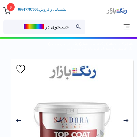
0
پشتیبانی و فروش:
09917797600
جستجوی در
رنــگ‌بازار
خانه
رنگ ساختمانی
رنگ نمای ساختمان
رنگ نمای خارجی ساده
رنگ اکریلیک نما سفید تاپ كوت مات 212 ساندورا دبه