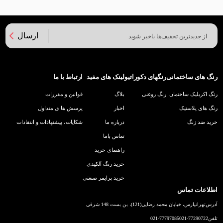
ارسال
رنگ های ساختمانی
رنگهای دکوراتیو
لینک های مفید
ارتباط با ما
رنگ اکریلیک ساختمان
رنگ روغنی
بلاگ
قوانین و مقررات
رنگ های پلاستیک
اخبار
پرسش ها ی متداول
خرید ضد زنگ
درباره ما
شکایات، پیشنهادات و انتقادات
تماس باما
راهنمای خرید
خرید رنگ آلکیدی
خرید پرایمر صنعتی
اطلاعات تماس
آدرس
تهرانپارس، خیابان محمد رضایی(121)، بن بست 148 شرقی
تلفن
021-77290722
021-77797085