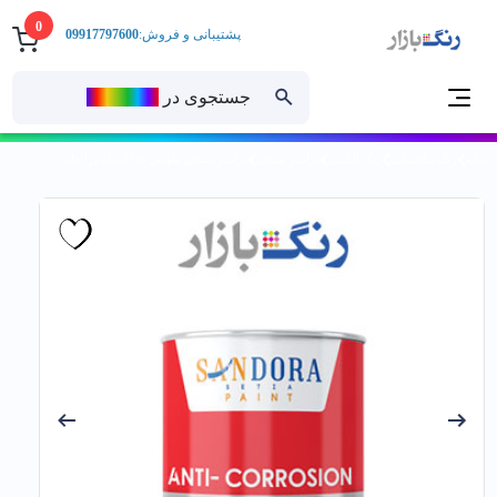
0
پشتیبانی و فروش:
09917797600
جستجوی در
رنــگ‌بازار
خانه
رنگ ساختمانی
رنگ آلکیدی
پرایمر صنعتی
پرايمر صنعتي طوسي 2740 ساندورا حلب