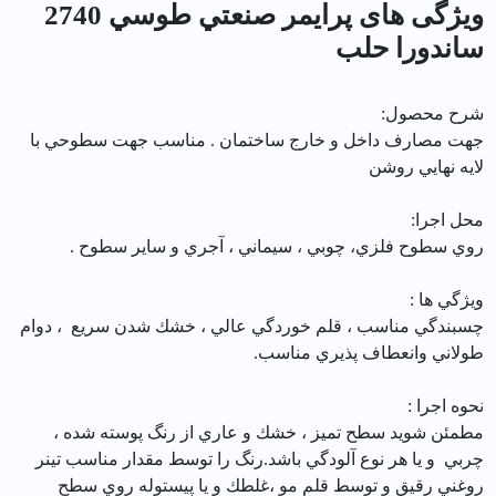
ویژگی های پرايمر صنعتي طوسي 2740
ساندورا حلب
شرح محصول:
جهت مصارف داخل و خارج ساختمان . مناسب جهت سطوحي با
لايه نهايي روشن
محل اجرا:
روي سطوح فلزي، چوبي ، سيماني ، آجري و ساير سطوح .
ويژگي ها :
چسبندگي مناسب ، قلم خوردگي عالي ، خشك شدن سريع ، دوام
طولاني وانعطاف پذيري مناسب.
نحوه اجرا :
مطمئن شويد سطح تميز ، خشك و عاري از رنگ پوسته شده ،
چربي و يا هر نوع آلودگي باشد.رنگ را توسط مقدار مناسب تينر
روغني رقيق و توسط قلم مو ،غلطك و يا پيستوله روي سطح